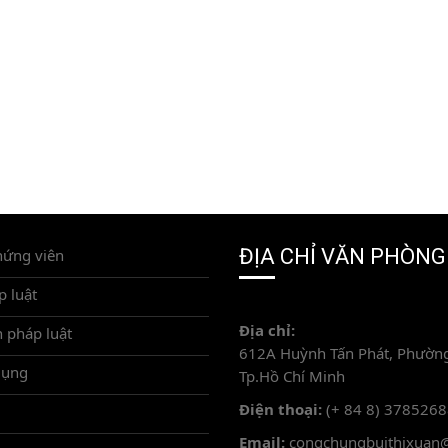
ĐỊA CHỈ VĂN PHÒNG
hứng viên
p luật
Địa chỉ:
 pháp luật
612A Huỳnh Tấn Phát, Phường
dụng
Tp.Hồ Chí Minh
Điện thoại:
(+ 84 8) 378526
Email:
congchungbuithixuan