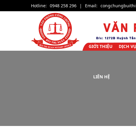
Hotline:
0948 258 296
|
Email:
congchungbuith
GIỚI THIỆU
DỊCH V
LIÊN HỆ