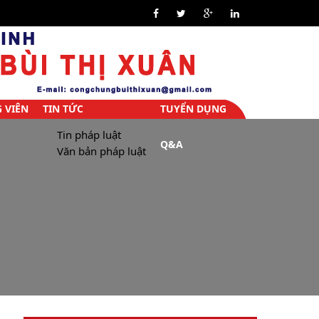
 VIÊN
TIN TỨC
TUYỂN DỤNG
Tin pháp luật
Q&A
Văn bản pháp luật