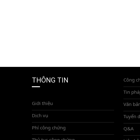
THÔNG TIN
Công c
Tin phá
Giới thiệu
Văn bản
Dịch vụ
Tuyển 
Phí công chứng
Q&A
Thủ tục công chứng