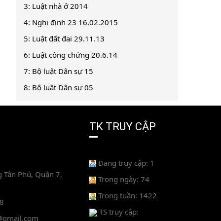
3: Luật nhà ở 2014
4: Nghị định 23 16.02.2015
5: Luật đất đai 29.11.13
6: Luật công chứng 20.6.14
7: Bộ luật Dân sự 15
8: Bộ luật Dân sự 05
TK TRUY CẬP
Đang truy cập: 1
 Tân Phú, Quận 7,
Trong ngày: 74
Trong tuần: 1422
88
TS truy cập:
@gmail.com