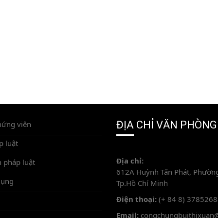
ĐỊA CHỈ VĂN PHÒNG
hứng viên
p luật
Địa chỉ:
 pháp luật
612A Huỳnh Tấn Phát, Phường
dụng
Tp.Hồ Chí Minh
Điện thoại:
(+ 84 8) 378526
Email:
congchungbuithixuan