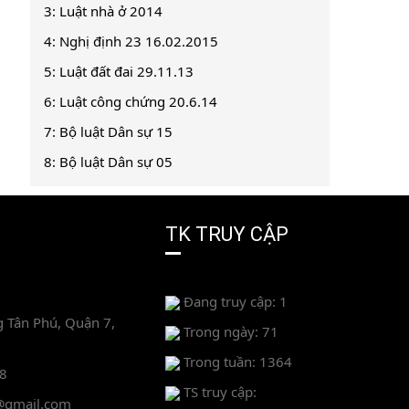
3: Luật nhà ở 2014
4: Nghị định 23 16.02.2015
5: Luật đất đai 29.11.13
6: Luật công chứng 20.6.14
7: Bộ luật Dân sự 15
8: Bộ luật Dân sự 05
TK TRUY CẬP
Đang truy cập: 1
 Tân Phú, Quận 7,
Trong ngày: 71
Trong tuần: 1364
88
TS truy cập:
@gmail.com