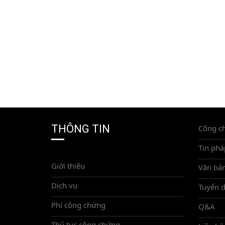
THÔNG TIN
Công c
Tin phá
Giới thiệu
Văn bản
Dịch vụ
Tuyển 
Phí công chứng
Q&A
Thủ tục công chứng