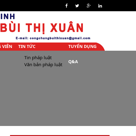
 VIÊN
TIN TỨC
TUYỂN DỤNG
Tin pháp luật
Q&A
Văn bản pháp luật