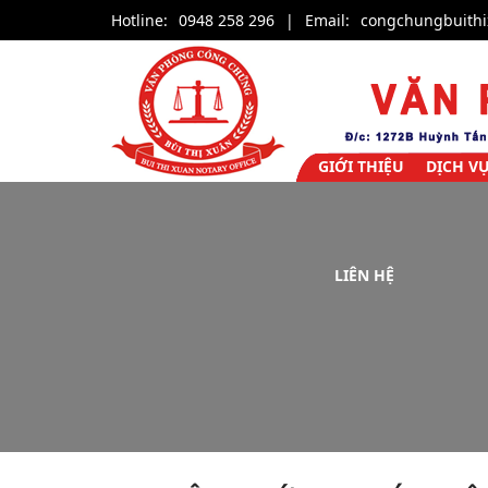
Hotline:
0948 258 296
|
Email:
congchungbuith
GIỚI THIỆU
DỊCH V
LIÊN HỆ